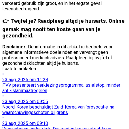
verschillende bronnen
verkeerd gebruik zijn groot, en in het ergste geval
levensbedreigend.
Diensten ontwikkelen en verbeteren
👉 Twijfel je? Raadpleeg altijd je huisarts. Online
Beperkte gegevens gebruiken om content te
gemak mag nooit ten koste gaan van je
selecteren
gezondheid.
Speciale functies van IAB:
Disclaimer:
De informatie in dit artikel is bedoeld voor
Precieze geolocatiegegevens gebruiken
algemene informatieve doeleinden en vervangt geen
professioneel medisch advies. Raadpleeg bij twijfel of
Apparaten identificeren op basis van actief
gezondheidsklachten altijd je huisarts.
opgevraagde informatie
Laatste artikelen
•
Niet-IAB-verwerkingsdoeleinden:
23 aug. 2025 om 11:28
Noodzakelijk
PVV presenteert verkiezingsprogramma: asielstop, minder
anti-islammaatregelen
•
Prestatie
23 aug. 2025 om 09:55
Noord-Korea beschuldigt Zuid-Korea van ‘provocatie’ na
Functioneel
waarschuwingsschoten bij grens
•
Advertenties
23 aug. 2025 om 09:10
Woningbouw onder druk: Duizenden huizen afgeblazen