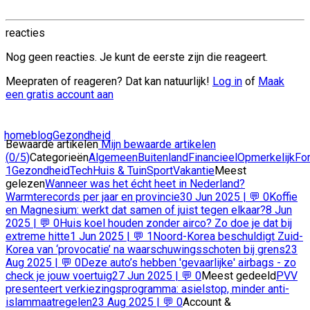
reacties
Nog geen reacties. Je kunt de eerste zijn die reageert.
Meepraten of reageren? Dat kan natuurlijk!
Log in
of
Maak
een gratis account aan
home
blog
Gezondheid
Bewaarde artikelen
Mijn bewaarde artikelen
(
0/5
)
Categorieën
Algemeen
Buitenland
Financieel
Opmerkelijk
Fo
1
Gezondheid
Tech
Huis & Tuin
Sport
Vakantie
Meest
gelezen
Wanneer was het écht heet in Nederland?
Warmterecords per jaar en provincie
30 Jun 2025 | 💬 0
Koffie
en Magnesium: werkt dat samen of juist tegen elkaar?
8 Jun
2025 | 💬 0
Huis koel houden zonder airco? Zo doe je dat bij
extreme hitte
1 Jun 2025 | 💬 1
Noord-Korea beschuldigt Zuid-
Korea van ‘provocatie’ na waarschuwingsschoten bij grens
23
Aug 2025 | 💬 0
Deze auto’s hebben 'gevaarlijke' airbags - zo
check je jouw voertuig
27 Jun 2025 | 💬 0
Meest gedeeld
PVV
presenteert verkiezingsprogramma: asielstop, minder anti-
islammaatregelen
23 Aug 2025 | 💬 0
Account &