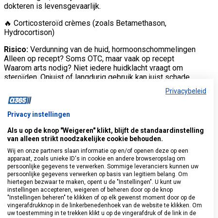
dokteren is levensgevaarlijk.
🔥 Corticosteroïd crèmes (zoals Betamethason,
Hydrocortison)
Risico:
Verdunning van de huid, hormoonschommelingen
Alleen op recept? Soms OTC, maar vaak op recept
Waarom arts nodig? Niet iedere huidklacht vraagt om
steroïden. Onjuist of langdurig gebruik kan juist schade
veroorzaken.
Privacybeleid
🍬 Afslankmiddelen (zoals Clenbuterol, Sibutramine)
Privacy instellingen
Risico:
Hartproblemen, psychische klachten
Als u op de knop "Weigeren" klikt, blijft de standaardinstelling
Alleen op recept? Vaak verboden of alleen via arts
van alleen strikt noodzakelijke cookie behouden.
Waarom arts nodig? Veel van deze middelen zijn illegaal of
Wij en onze partners slaan informatie op en/of openen deze op een
niet goedgekeurd in Nederland. Ze kunnen ernstige
apparaat, zoals unieke ID's in cookie en andere browseropslag om
gezondheidsschade veroorzaken.
persoonlijke gegevens te verwerken. Sommige leveranciers kunnen uw
persoonlijke gegevens verwerken op basis van legitiem belang. Om
👣 Medicatie tegen kalknagels (zoals
hiertegen bezwaar te maken, opent u de "Instellingen". U kunt uw
instellingen accepteren, weigeren of beheren door op de knop
Terbinafine, Itraconazol)
"Instellingen beheren" te klikken of op elk gewenst moment door op de
vingerafdrukknop in de linkerbenedenhoek van de website te klikken. Om
Risico:
Leverschade, interacties met andere medicijnen,
uw toestemming in te trekken klikt u op de vingerafdruk of de link in de