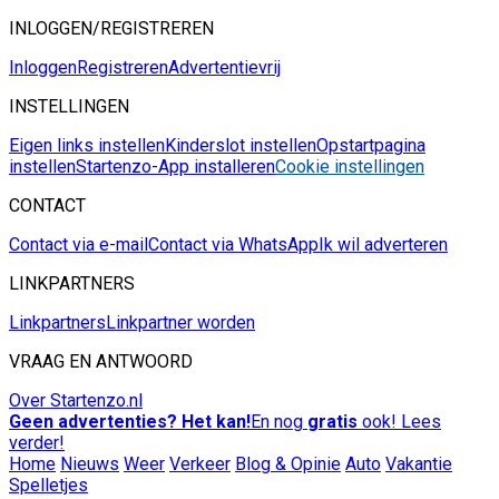
INLOGGEN/REGISTREREN
Inloggen
Registreren
Advertentievrij
INSTELLINGEN
Eigen links instellen
Kinderslot instellen
Opstartpagina
instellen
Startenzo-App installeren
Cookie instellingen
CONTACT
Contact via e-mail
Contact via WhatsApp
Ik wil adverteren
LINKPARTNERS
Linkpartners
Linkpartner worden
VRAAG EN ANTWOORD
Over Startenzo.nl
Geen advertenties? Het kan!
En nog
gratis
ook! Lees
verder!
Home
Nieuws
Weer
Verkeer
Blog & Opinie
Auto
Vakantie
Spelletjes