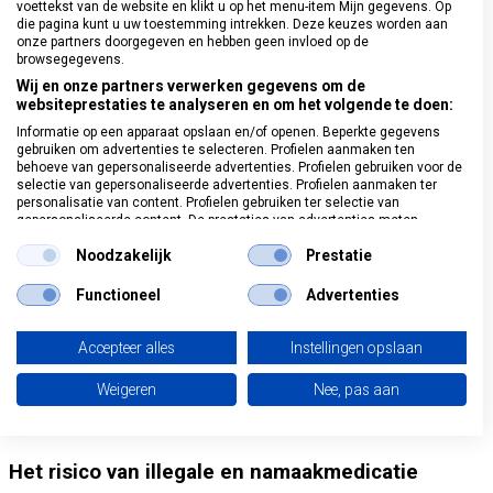
lange behandelduur met bijwerkingen
voettekst van de website en klikt u op het menu-item Mijn gegevens. Op
Alleen op recept? Ja (orale middelen), crèmes soms vrij
die pagina kunt u uw toestemming intrekken. Deze keuzes worden aan
onze partners doorgegeven en hebben geen invloed op de
verkrijgbaar
browsegegevens.
Waarom arts nodig? Kalknagels lijken onschuldig, maar pillen
Wij en onze partners verwerken gegevens om de
zoals Terbinafine moeten vaak maandenlang worden
websiteprestaties te analyseren en om het volgende te doen:
ingenomen en belasten de lever. Regelmatige controle van
leverwaarden is vereist. Ook is niet elke verkleurde nagel een
Informatie op een apparaat opslaan en/of openen. Beperkte gegevens
schimmelinfectie – soms is er sprake van trauma of
gebruiken om advertenties te selecteren. Profielen aanmaken ten
behoeve van gepersonaliseerde advertenties. Profielen gebruiken voor de
psoriasis. Zelfbehandeling is dan ineffectief.
selectie van gepersonaliseerde advertenties. Profielen aanmaken ter
personalisatie van content. Profielen gebruiken ter selectie van
Belangrijk om te weten bij kalknagelmedicatie:
gepersonaliseerde content. De prestaties van advertenties meten.
Contentprestaties meten. Publieksgroepen begrijpen aan de hand van
Noodzakelijk
Prestatie
statistieken of combinaties van gegevens uit verschillende bronnen.
Crèmes en lakken (zoals Loceryl of Daktarin) zijn
Diensten ontwikkelen en verbeteren. Beperkte gegevens gebruiken om
zonder recept verkrijgbaar, maar vaak onvoldoende bij
content te selecteren.
Functioneel
Advertenties
ernstige infecties.
Gegevens kunnen buiten de Europese Unie worden gedeeld en naar de VS
Tabletten zijn effectiever, maar mogen alleen worden
worden verzonden.
gestart na bevestiging van de diagnose via een
Accepteer alles
Instellingen opslaan
Uw toestemming en het cookie zijn uitsluitend van toepassing op deze
laboratoriumtest.
website/app.
Gebruik in combinatie met andere medicatie (bijv.
Weigeren
Nee, pas aan
Bekijk partnerlijst (1013 IAB-verkopers)
antidepressiva, cholesterolverlagers) kan gevaarlijke
Wij gebruiken uw gegevens voor de volgende doeleinden:
interacties veroorzaken.
IAB-verwerkingsdoeleinden:
Het risico van illegale en namaakmedicatie
Informatie op een apparaat opslaan en/of