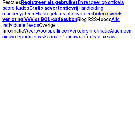
Reacties
Registreer als gebruiker
En reageer op artikels,
score Kudos
Gratis advertentievrij
Handleiding
reactiesysteem
Huisregels reactiesysteem
Iedere week
verloting VVV of BOL-cadeaubon
Blog RSS-feeds
Alle
individuele feeds
Overige
Informatie
Weersvoorspellingen
Verkeersinformatie
Algemeen
nieuws
Sportnieuws
Formule 1 nieuws
Lifestyle nieuws