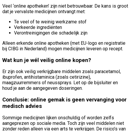
openen
Veel ‘online apotheken’ zijn niet betrouwbaar. De kans is groot
dat je vervalste medicijnen ontvangt met:
Beperkte gegevens gebruiken om
advertenties te selecteren
Te veel of te weinig werkzame stof
Verkeerde ingrediënten
Profielen aanmaken ten behoeve van
Verontreinigingen die schadelijk zijn
gepersonaliseerde advertenties
Alleen erkende online apotheken (met EU-logo en registratie
bij CIBG in Nederland) mogen medicijnen leveren op recept.
Profielen gebruiken voor de selectie van
gepersonaliseerde advertenties
Wat kun je wél veilig online kopen?
Profielen aanmaken ter personalisatie van
content
Er zijn ook veilig verkrijgbare middelen zoals paracetamol,
ibuprofen, antihistaminica (zoals cetirizine),
maagzuurremmers of neussprays. Let op de bijsluiter en
Profielen gebruiken ter selectie van
gepersonaliseerde content
houd je aan de aangegeven doseringen.
Conclusie: online gemak is geen vervanging voor
De prestaties van advertenties meten
medisch advies
Contentprestaties meten
Sommige medicijnen lijken onschuldig of worden zelfs
aangeprezen op sociale media. Toch zijn veel middelen niet
Publieksgroepen begrijpen aan de hand van
zonder reden alleen via een arts te verkrijgen. De risico’s van
statistieken of combinaties van gegevens uit