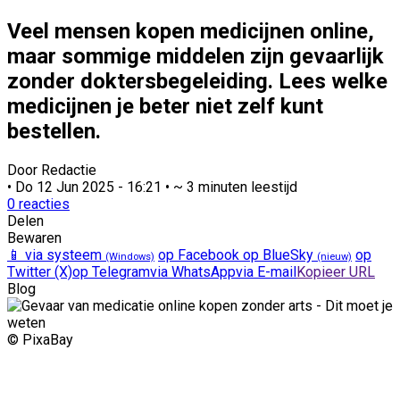
Veel mensen kopen medicijnen online,
maar sommige middelen zijn gevaarlijk
zonder doktersbegeleiding. Lees welke
medicijnen je beter niet zelf kunt
bestellen.
Door Redactie
•
Do 12 Jun 2025 - 16:21
•
~ 3 minuten leestijd
0
reacties
Delen
Bewaren
📱 via systeem
op Facebook
op BlueSky
op
(Windows)
(nieuw)
Twitter (X)
op Telegram
via WhatsApp
via E-mail
Kopieer URL
Blog
© PixaBay